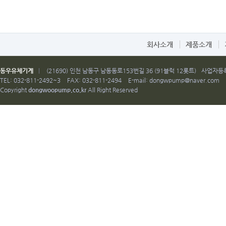
회사소개
제품소개
동우유체기계
|
(21690) 인천 남동구 남동동로153번길 36 (91블럭 12롯트)
사업자등록번
TEL: 032-811-2492~3
FAX: 032-811-2494
E-mail:
dongwpump@naver.com
Copyright
dongwoopump.co.kr
All Right Reserved