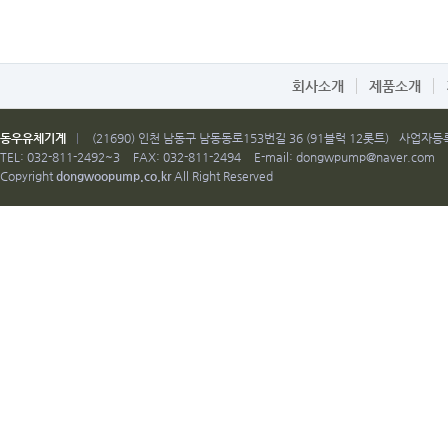
회사소개
제품소개
동우유체기계
|
(21690) 인천 남동구 남동동로153번길 36 (91블럭 12롯트)
사업자등록번
TEL: 032-811-2492~3
FAX: 032-811-2494
E-mail:
dongwpump@naver.com
Copyright
dongwoopump.co.kr
All Right Reserved