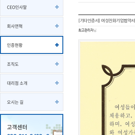
CEO인사말
[기타인증서] 여성친화기업협약서
회사연혁
최고관리자
님
인증현황
조직도
대리점 소개
오시는 길
고객센터