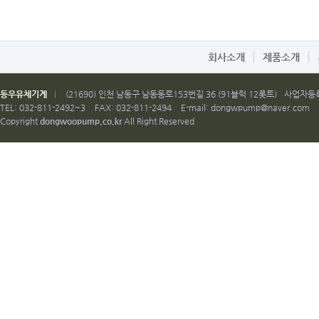
회사소개
제품소개
동우유체기계
|
(21690) 인천 남동구 남동동로153번길 36 (91블럭 12롯트)
사업자등록번
TEL: 032-811-2492~3
FAX: 032-811-2494
E-mail:
dongwpump@naver.com
Copyright
dongwoopump.co.kr
All Right Reserved