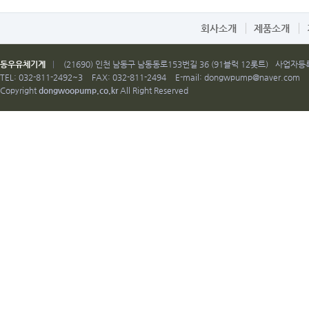
회사소개
제품소개
동우유체기계
|
(21690) 인천 남동구 남동동로153번길 36 (91블럭 12롯트)
사업자등록번
TEL: 032-811-2492~3
FAX: 032-811-2494
E-mail:
dongwpump@naver.com
Copyright
dongwoopump.co.kr
All Right Reserved