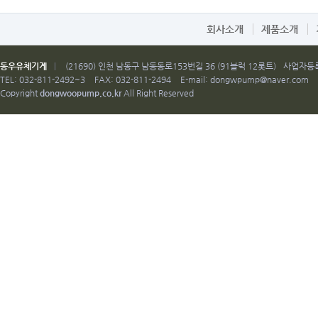
회사소개
제품소개
동우유체기계
|
(21690) 인천 남동구 남동동로153번길 36 (91블럭 12롯트)
사업자등록번
TEL: 032-811-2492~3
FAX: 032-811-2494
E-mail:
dongwpump@naver.com
Copyright
dongwoopump.co.kr
All Right Reserved