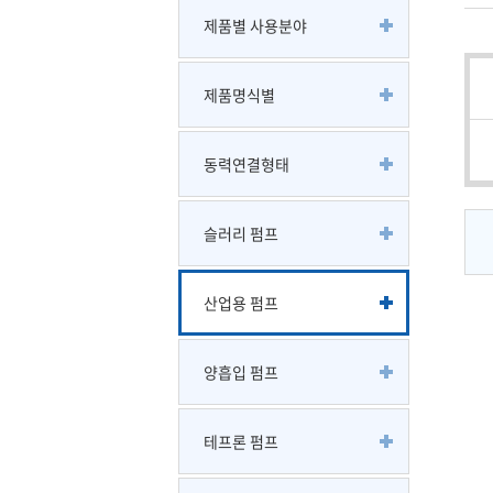
제품별 사용분야
제품명식별
동력연결형태
슬러리 펌프
산업용 펌프
양흡입 펌프
테프론 펌프