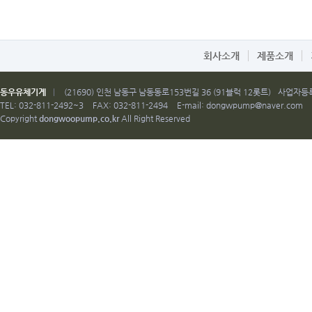
회사소개
제품소개
동우유체기계
|
(21690) 인천 남동구 남동동로153번길 36 (91블럭 12롯트)
사업자등록번
TEL: 032-811-2492~3
FAX: 032-811-2494
E-mail:
dongwpump@naver.com
Copyright
dongwoopump.co.kr
All Right Reserved