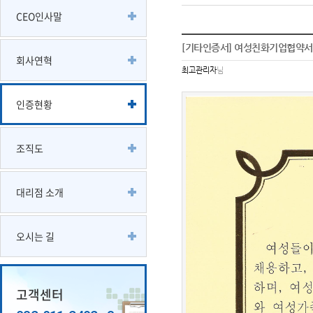
CEO인사말
[기타인증서] 여성친화기업협약서
회사연혁
최고관리자
님
인증현황
조직도
대리점 소개
오시는 길
고객센터