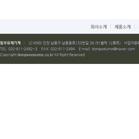
회사소개
제품소개
동우유체기계
|
(21690) 인천 남동구 남동동로153번길 36 (91블럭 12롯트)
사업자등록번
TEL: 032-811-2492~3
FAX: 032-811-2494
E-mail:
dongwpump@naver.com
Copyright
dongwoopump.co.kr
All Right Reserved