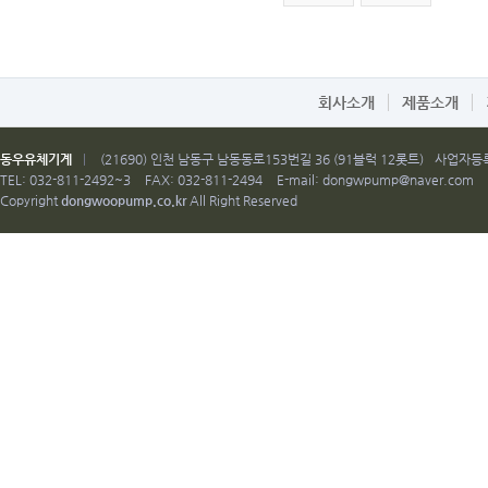
회사소개
제품소개
동우유체기계
|
(21690) 인천 남동구 남동동로153번길 36 (91블럭 12롯트)
사업자등록번
TEL: 032-811-2492~3
FAX: 032-811-2494
E-mail:
dongwpump@naver.com
Copyright
dongwoopump.co.kr
All Right Reserved