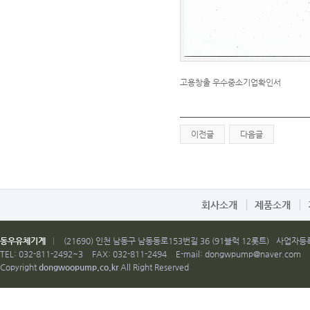
고용창출 우수중소기업확인서
이전글
다음글
회사소개
제품소개
동우유체기계
|
(21690) 인천 남동구 남동동로153번길 36 (91블럭 12롯트)
사업자등록번
TEL: 032-811-2492~3
FAX: 032-811-2494
E-mail:
dongwpump@naver.com
Copyright
dongwoopump.co.kr
All Right Reserved