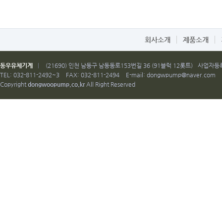
회사소개
제품소개
동우유체기계
|
(21690) 인천 남동구 남동동로153번길 36 (91블럭 12롯트)
사업자등록번
TEL: 032-811-2492~3
FAX: 032-811-2494
E-mail:
dongwpump@naver.com
Copyright
dongwoopump.co.kr
All Right Reserved