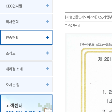
CEO인사말
[기술인증_이노비즈외] 05.기업
회사연혁
최고관리자
님
인증현황
조직도
대리점 소개
오시는 길
고객센터