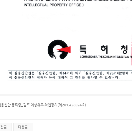
실용신안 등록증_펌프 이상유무 확인장치(제20-0428324호)
이전글
다음글