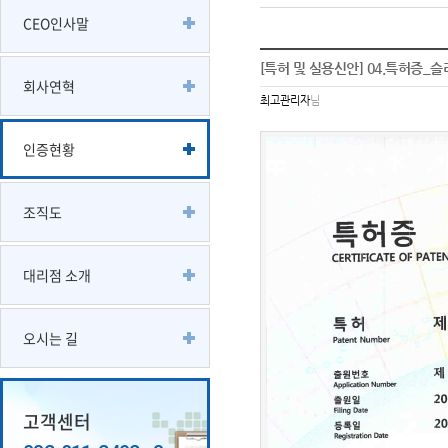
CEO인사말
[특허 및 실용신안] 04.특허증_슬
회사연혁
최고관리자
님
인증현황
조직도
대리점 소개
오시는 길
고객센터