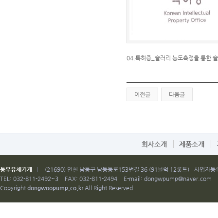
04.특허증_슬러리 농도측정을 통한 슬러
이전글
다음글
회사소개
제품소개
동우유체기계
|
(21690) 인천 남동구 남동동로153번길 36 (91블럭 12롯트)
사업자등록번
TEL: 032-811-2492~3
FAX: 032-811-2494
E-mail:
dongwpump@naver.com
Copyright
dongwoopump.co.kr
All Right Reserved