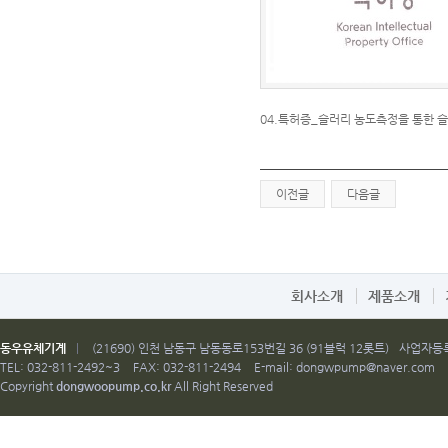
04.특허증_슬러리 농도측정을 통한 슬러
이전글
다음글
회사소개
제품소개
동우유체기계
|
(21690) 인천 남동구 남동동로153번길 36 (91블럭 12롯트)
사업자등록번
TEL: 032-811-2492~3
FAX: 032-811-2494
E-mail:
dongwpump@naver.com
Copyright
dongwoopump.co.kr
All Right Reserved