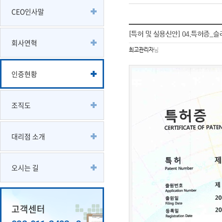
CEO인사말
[특허 및 실용신안] 04.특허증_슬
회사연혁
최고관리자
님
인증현황
조직도
대리점 소개
오시는 길
고객센터